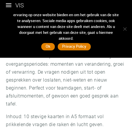
VIS
Wij gebruiken cookies om ervoor te zorgen dat we u de beste
ervaring op onze website bieden en om het gebruik van de site
Tussentijd
te analyseren. Sociale media apps gebruiken cookies, ook
wanneer u content van deze site deelt met anderen. Als u
doorgaat met het gebruik van deze site, gaat u hiermee
akkoord.
direct bestellen
Ok
Privacy Policy
Deze kaartenset helpt teams om stil te staan bij
overgangsperiodes: momenten van verandering, groei
of verwarring. De vragen nodigen uit tot open
gesprekken over loslaten, niet-weten en nieuw
beginnen. Perfect voor teamdagen, start- of
afsluitmomenten, of gewoon een goed gesprek aan
tafel.
Inhoud: 10 stevige kaarten in A5 formaat vol
prikkelende vragen die raken én lucht geven.