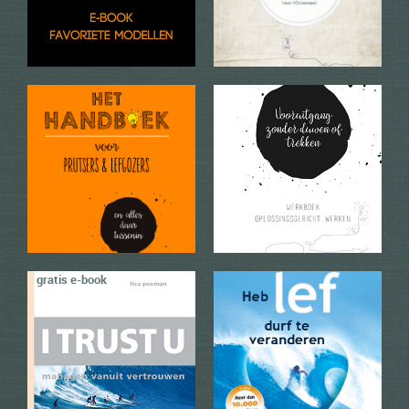
groeien door vertrouwen.
veranderen: hoe de lezer
En kwijnen…
stapsgewijs…
info + bestellen
info + bestellen
Team Management
Nieuwe leiders gevonden
‘Delen is het nieuwe bezit’
Het is tijd voor ander,
en daarmee worden
nieuw leiderschap. De
teams…
grote…
info + bestellen
info + bestellen
gratis e-book
Korte bodyscan
Lange zitmeditatie
info + bestellen
info + bestellen