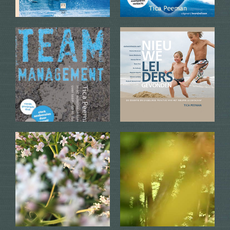
Korte zitmeditatie
Lange bodyscan
info + bestellen
info + bestellen
Uitslag Bliksem Teammeter
PIP model
info + bestellen
info + bestellen