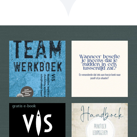
VIS e-book favoriete
Handboek Praktisch
modellen
Leidinggeven
Onze favoriete modellen
Het handboek Praktisch
hebben we gebundeld in
Leidinggeven is
een mini…
geschreven voor
eerstelijns
info + bestellen
leidinggevenden.…
info + bestellen
Het Handboek voor
Werkboek
prutsers en lefgozers
Oplossingsgericht Werken
(OGW)
In 'het Handboek voor
Het Werkboek
prutsers en lefgozers' gaat
Oplossingsgericht Werken
het over jouw…
biedt een basis aan
info + bestellen
theorie…
gratis e-book
info + bestellen
I Trust You
LEF (Paper Back)
(Gratis e-book, .pdf-file) Wij
Dit boek gaat over