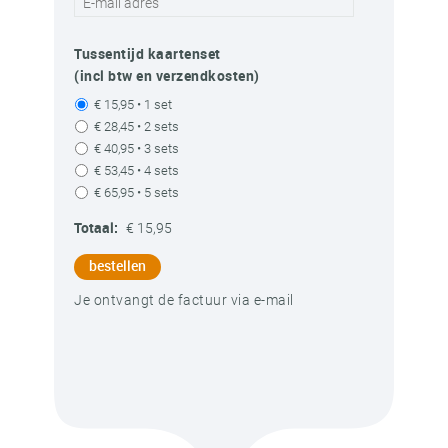
Tussentijd kaartenset
(incl btw en verzendkosten)
€ 15,95 • 1 set
€ 28,45 • 2 sets
€ 40,95 • 3 sets
€ 53,45 • 4 sets
€ 65,95 • 5 sets
Totaal:
€ 15,95
Werkboek Teams
Tussentijd
bestellen
Het werkboek voor teams
Deze kaartenset helpt
is onderverdeeld in de
teams om stil te staan bij…
Je ontvangt de factuur via e-mail
vier…
info + bestellen
info + bestellen