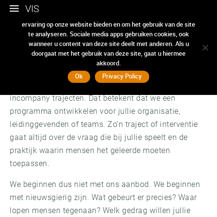
VIS
Wij gebruiken cookies om ervoor te zorgen dat we u de beste
ervaring op onze website bieden en om het gebruik van de site
Incompany bij VIS
te analyseren. Sociale media apps gebruiken cookies, ook
wanneer u content van deze site deelt met anderen. Als u
doorgaat met het gebruik van deze site, gaat u hiermee
akkoord.
Er ligt niks ‘op de plank’
Ok
Privacy Policy
De hoofdmoot van wat we doen bij VIS bestaat uit
incompany trajecten. Dat betekent dat we een
programma ontwikkelen voor jullie organisatie,
leidinggevenden of teams. Zo’n traject of interventie
gaat altijd over de vraag die bij jullie speelt en de
praktijk waarin mensen het geleerde moeten
toepassen.
We beginnen dus niet met ons aanbod. We beginnen
met nieuwsgierig zijn. Wat gebeurt er precies? Waar
lopen mensen tegenaan? Welk gedrag willen jullie