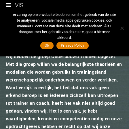
VIS
Wij gebruiken cookies om ervoor te zorgen dat we u de beste
ervaring op onze website bieden en om het gebruik van de site
te analyseren. Sociale media apps gebruiken cookies, ook
wanneer u content van deze site deelt met anderen. Als u
doorgaat met het gebruik van deze site, gaat u hiermee
Onderbouwd Trainen
akkoord.
Ok
Privacy Policy
Wij hebben de groep Onderbouwd Trainen opgezet.
Met die groep willen we de belangrijkste theorieën en
modellen die worden gebruikt in trainingsland
wetenschappelijk onderbouwen en verder verrijken.
Want eerlijk is eerlijk, het feit dat ons vak geen
erkend beroep is en iedereen zichzelf kan uitroepen
tot trainer en coach, heeft het vak niet altijd goed
gedaan, vinden wij. Het is een vak, je hebt
vaardigheden, kennis en competenties nodig en onze
opdrachtgevers hebben er recht op dat wij onze