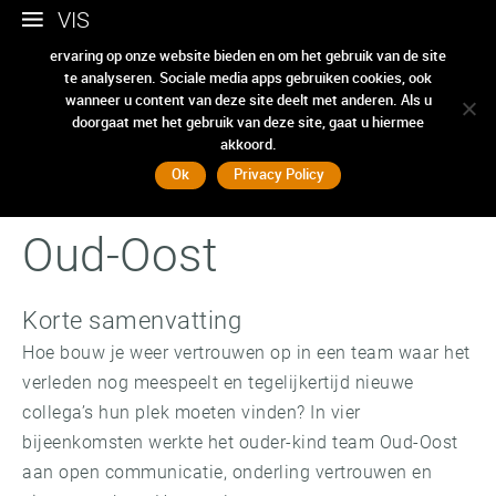
VIS
Wij gebruiken cookies om ervoor te zorgen dat we u de beste
ervaring op onze website bieden en om het gebruik van de site
Jeugdzorg
te analyseren. Sociale media apps gebruiken cookies, ook
Samenwerken
wanneer u content van deze site deelt met anderen. Als u
doorgaat met het gebruik van deze site, gaat u hiermee
akkoord.
Ouder-Kind Team
Ok
Privacy Policy
Oud-Oost
Korte samenvatting
Hoe bouw je weer vertrouwen op in een team waar het
verleden nog meespeelt en tegelijkertijd nieuwe
collega’s hun plek moeten vinden? In vier
bijeenkomsten werkte het ouder-kind team Oud-Oost
aan open communicatie, onderling vertrouwen en