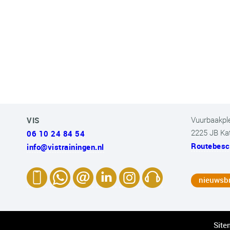
VIS
Vuurbaakpl
06 10 24 84 54
2225 JB Ka
Routebesch
info@vistrainingen.nl
nieuwsbr
Site