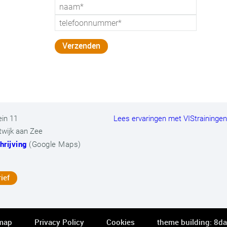
ein 11
Lees ervaringen met VIStraininge
twijk aan Zee
rijving
(Google Maps)
ief
map
Privacy Policy
Cookies
theme building: 8da