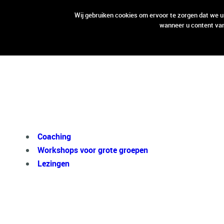
open aanbod
open aanbod
Wij gebruiken cookies om ervoor te zorgen dat we u
wanneer u content van
Coaching
Workshops voor grote groepen
Lezingen