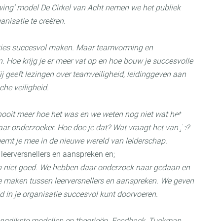
ing’ model De Cirkel van Acht nemen we het publiek
nisatie te creëren.
ties succesvol maken. Maar teamvorming en
Hoe krijg je er meer vat op en hoe bouw je succesvolle
j geeft lezingen over teamveiligheid, leidinggeven aan
he veiligheid.
 nooit meer hoe het was en we weten nog niet wat het
naar onderzoeker. Hoe doe je dat? Wat vraagt het van je?
eemt je mee in de nieuwe wereld van leiderschap.
leerversnellers en aanspreken en;
 niet goed. We hebben daar onderzoek naar gedaan en
e maken tussen leerversnellers en aanspreken. We geven
d in je organisatie succesvol kunt doorvoeren.
grijkste modellen en theorieën. Feedback, Tuckman,