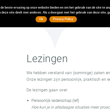
incompany
incompany
weten
weten
hebben
hebben
wij
wij
 de beste ervaring op onze website bieden en om het gebruik van de site te an
 deze site deelt met anderen. Als u doorgaat met het gebruik van deze site, g
Ok
Privacy Policy
Lezingen
We hebben verstand van (sommige) zaken en o
Onze lezingen zijn persoonlijk, praktisch en
De lezingen gaan over:
Persoonlijk leiderschap (lef)
Hoe kun je in alledaagse situaties meer proac