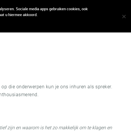
locatie
locatie
contact
contact
alyseren. Sociale media apps gebruiken cookies, ook
aat u hiermee akkoord.
p die onderwerpen kun je ons inhuren als spreker.
 enthousiasmerend.
tief zijn en waarom is het zo makkelijk om te klagen en