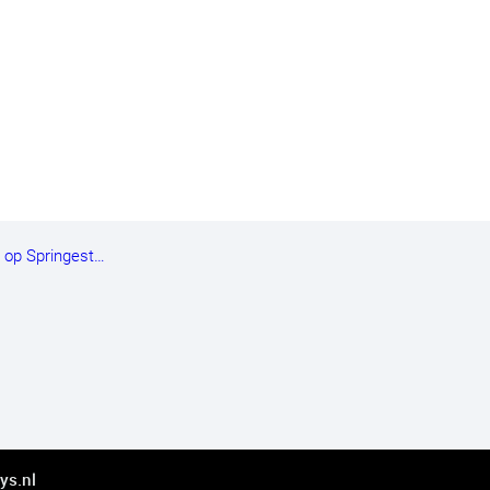
n op Springest…
ys.nl