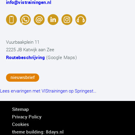
info@vistrainingen.nl
Vuurbaakplein 11
2225 JB Katwijk aan Zee
Routebeschrijving
(Google Maps)
nieuwsbrief
Lees ervaringen met VIStrainingen op Springest…
Sitemap
Privacy Policy
Cookies
theme building: 8days.nl