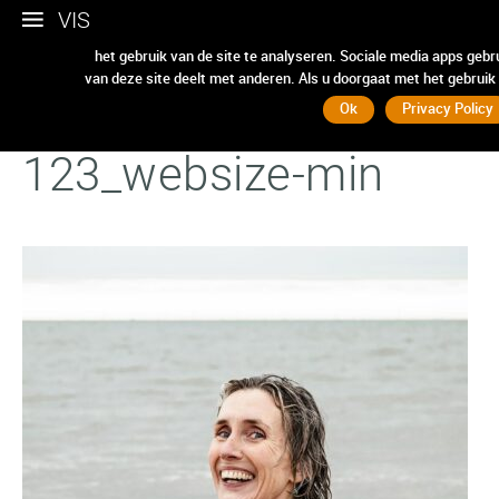
VIS
Wij gebruiken cookies om ervoor te zorgen dat we u de beste e
het gebruik van de site te analyseren. Sociale media apps geb
van deze site deelt met anderen. Als u doorgaat met het gebruik
VIS_Branding_181024_
Ok
Privacy Policy
123_websize-min