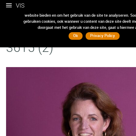
VIS
Wij gebruiken cookies om ervoor te zorgen dat we u de beste e
website bieden en om het gebruik van de site te analyseren. So
gebruiken cookies, ook wanneer u content van deze site deelt m
20231106_Karen-
doorgaat met het gebruik van deze site, gaat u hiermee
Ok
Privacy Policy
3615 (2)