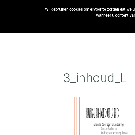
open aanbod
open aanbod
Wij gebruiken cookies om ervoor te zorgen dat we u
wanneer u content van
3_inhoud_L