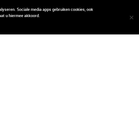
locatie
locatie
contact
contact
alyseren. Sociale media apps gebruiken cookies, ook
aat u hiermee akkoord.