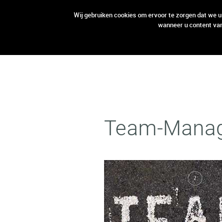
open aanbod
open aanbod
Wij gebruiken cookies om ervoor te zorgen dat we u
wanneer u content van
Team-Mana