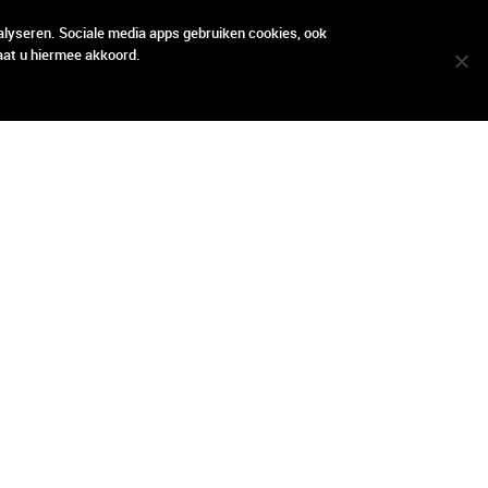
locatie
locatie
contact
contact
alyseren. Sociale media apps gebruiken cookies, ook
aat u hiermee akkoord.