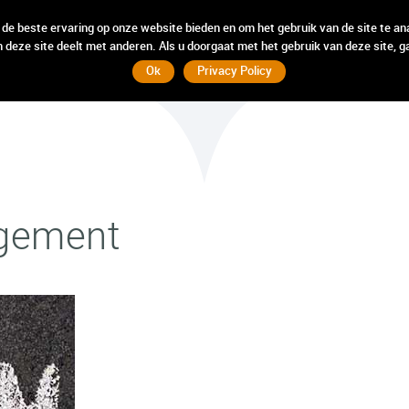
incompany
incompany
weten
weten
hebben
hebben
wij
wij
 de beste ervaring op onze website bieden en om het gebruik van de site te an
 deze site deelt met anderen. Als u doorgaat met het gebruik van deze site, g
Ok
Privacy Policy
gement