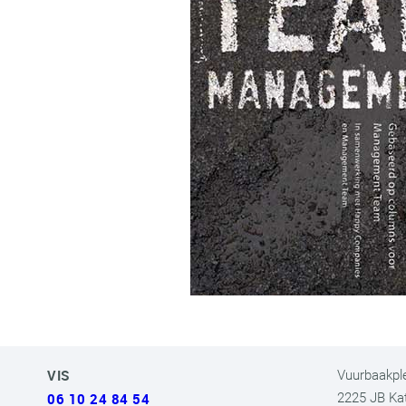
VIS
Vuurbaakpl
06 10 24 84 54
2225 JB Ka