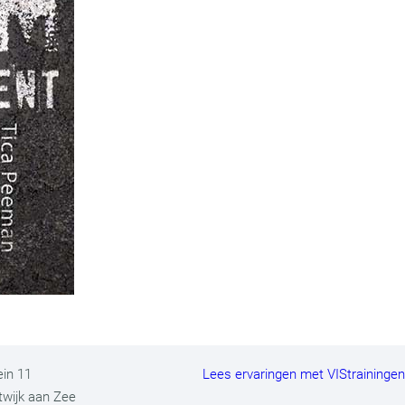
ein 11
Lees ervaringen met VIStraininge
twijk aan Zee