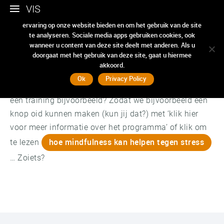
VIS
Wij gebruiken cookies om ervoor te zorgen dat we u de beste
ervaring op onze website bieden en om het gebruik van de site
te analyseren. Sociale media apps gebruiken cookies, ook
leesmeer
wanneer u content van deze site deelt met anderen. Als u
doorgaat met het gebruik van deze site, gaat u hiermee
akkoord.
Ik ben met Joost bezig met SEO / SEA. Hoe kan ik een
Ok
Privacy Policy
pagina maken die ‘verstopt’ is achter een pagina van
een training bijvoorbeeld? Zodat we bijvoorbeeld een
knop oid kunnen maken (kun jij dat?) met ‘klik hier
voor meer informatie over het programma’ of klik om
hoe mindfulness kan helpen tegen stress
te lezen
… Zoiets?