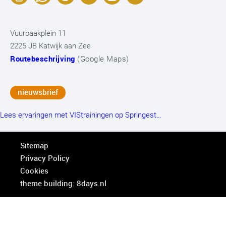
Vuurbaakplein 11
2225 JB Katwijk aan Zee
Routebeschrijving
(Google Maps)
nieuwsbrief
Lees ervaringen met VIStrainingen op Springest…
Sitemap
Privacy Policy
Cookies
theme building: 8days.nl