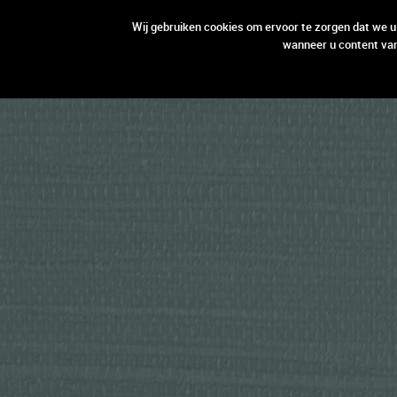
open aanbod
open aanbod
Wij gebruiken cookies om ervoor te zorgen dat we u
wanneer u content van