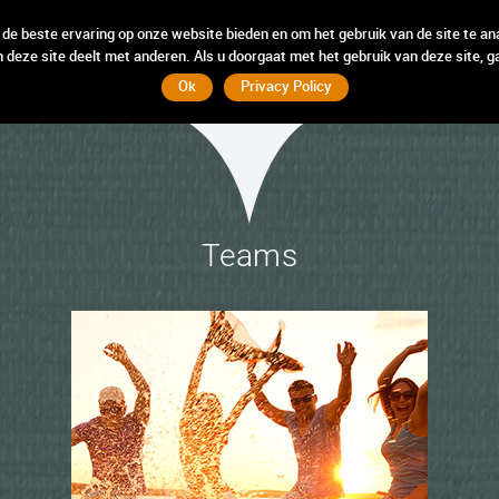
incompany
incompany
weten
weten
hebben
hebben
wij
wij
 de beste ervaring op onze website bieden en om het gebruik van de site te an
 deze site deelt met anderen. Als u doorgaat met het gebruik van deze site, g
Ok
Privacy Policy
Teams