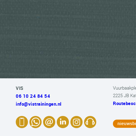
VIS
Vuurbaakpl
06 10 24 84 54
2225 JB Ka
Routebesch
info@vistrainingen.nl
nieuwsbr