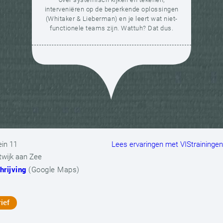
interveniëren op de beperkende oplossingen
(Whitaker & Lieberman) en je leert wat niet-
functionele teams zijn. Wattuh? Dat dus.
ein 11
Lees ervaringen met VIStraininge
twijk aan Zee
rijving
(Google Maps)
ief