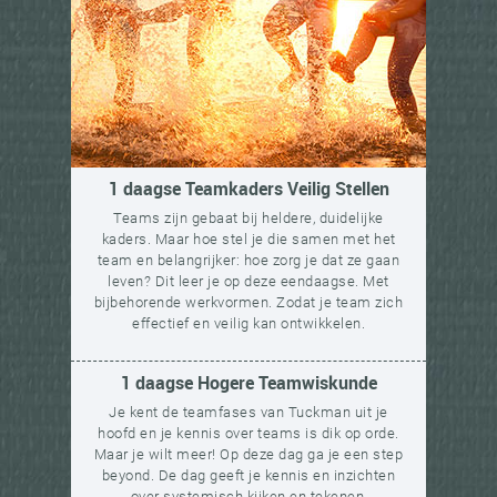
1 daagse Teamkaders Veilig Stellen
Teams zijn gebaat bij heldere, duidelijke
kaders. Maar hoe stel je die samen met het
team en belangrijker: hoe zorg je dat ze gaan
leven? Dit leer je op deze eendaagse. Met
bijbehorende werkvormen. Zodat je team zich
effectief en veilig kan ontwikkelen.
1 daagse Hogere Teamwiskunde
Je kent de teamfases van Tuckman uit je
hoofd en je kennis over teams is dik op orde.
Maar je wilt meer! Op deze dag ga je een step
beyond. De dag geeft je kennis en inzichten
over systemisch kijken en tekenen,