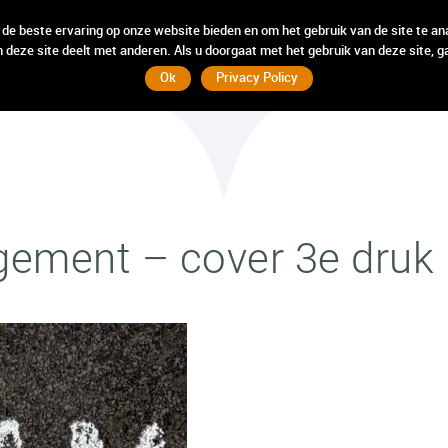
incompany
incompany
weten
weten
hebben
hebben
wij
wij
 de beste ervaring op onze website bieden en om het gebruik van de site te an
 deze site deelt met anderen. Als u doorgaat met het gebruik van deze site, g
Ok
Privacy Policy
ment – cover 3e druk 