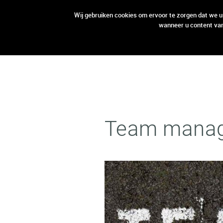
open aanbod
open aanbod
Wij gebruiken cookies om ervoor te zorgen dat we u
wanneer u content van
Team manage