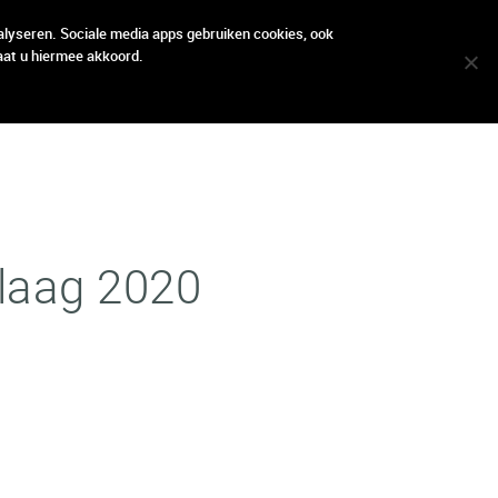
locatie
locatie
contact
contact
alyseren. Sociale media apps gebruiken cookies, ook
aat u hiermee akkoord.
laag 2020